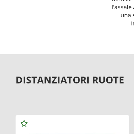
l'assale
una 
i
DISTANZIATORI RUOTE
Aggiungi