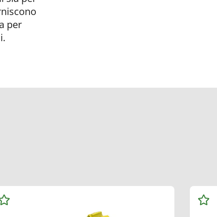
orniscono
a per
i.
Aggiungi
Aggi