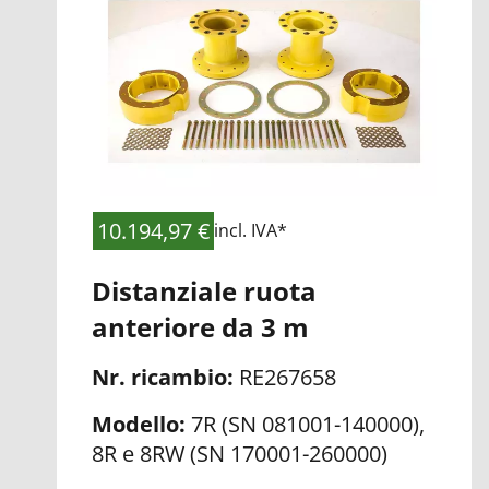
alla
lista
di
controllo
10.194,97 €
incl. IVA*
Distanziale ruota
anteriore da 3 m
Nr. ricambio:
RE267658
Modello:
7R (SN 081001-140000),
8R e 8RW (SN 170001-260000)