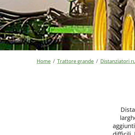
You are here:
Home
Trattore grande
Distanziatori r
Dista
largh
aggiunti
difficil