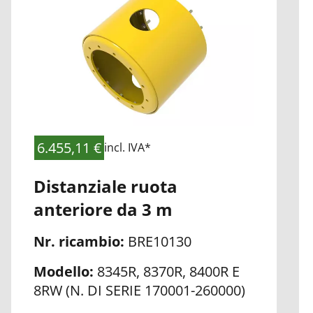
alla
lista
di
controllo
6.455,11 €
incl. IVA*
Distanziale ruota
anteriore da 3 m
Nr. ricambio:
BRE10130
Modello:
8345R, 8370R, 8400R E
8RW (N. DI SERIE 170001-260000)