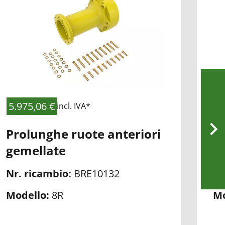
alla
alla
lista
lista
di
di
controllo
contr
5.975,06 €
5.
incl. IVA*
Prolunghe ruote anteriori
P
gemellate
g
Nr. ricambio:
BRE10132
Nr
Modello:
8R
Mo