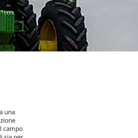
 a una
azione
del campo
i sia per