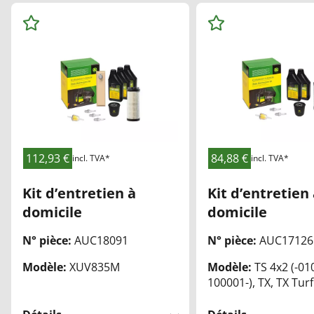
Ajo
Ajo
ute
ute
r
r
au
au
x
x
Fav
Fav
ori
ori
112,93 €
84,88 €
incl. TVA*
incl. TVA*
s
s
Kit d’entretien à
Kit d’entretien
domicile
domicile
N° pièce:
AUC18091
N° pièce:
AUC17126
Modèle:
XUV835M
Modèle:
TS 4x2 (-01
100001-), TX, TX Turf