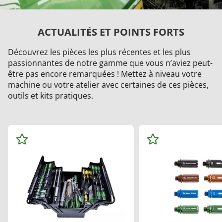
ACTUALITÉS ET POINTS FORTS
Découvrez les pièces les plus récentes et les plus
passionnantes de notre gamme que vous n’aviez peut-
être pas encore remarquées ! Mettez à niveau votre
machine ou votre atelier avec certaines de ces pièces,
outils et kits pratiques.
Ajo
Ajo
ute
ute
r
r
au
au
x
x
Fav
Fav