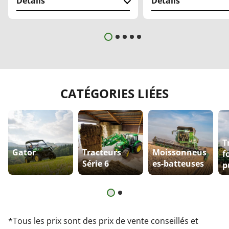
Détails
Détails
CATÉGORIES LIÉES
T
Gator
Tracteurs
Moissonneus
f
Série 6
es-batteuses
p
*Tous les prix sont des prix de vente conseillés et