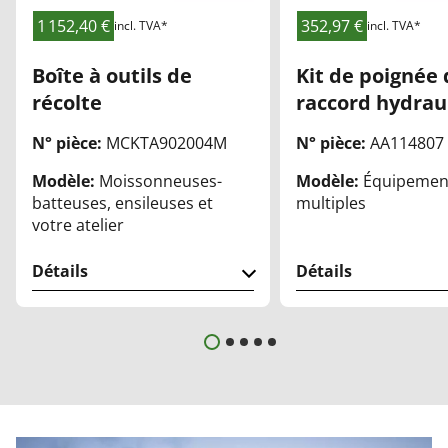
ori
ori
1 152,40 €
352,97 €
incl. TVA*
incl. TVA*
s
s
Boîte à outils de
Kit de poignée 
récolte
raccord hydrau
N° pièce:
MCKTA902004M
N° pièce:
AA114807
Modèle:
Moissonneuses-
Modèle:
Équipemen
batteuses, ensileuses et
multiples
votre atelier
Détails
Détails