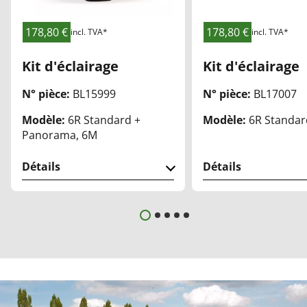
Fav
Fav
ori
ori
178,80 €
178,80 €
incl. TVA*
incl. TVA*
s
s
Kit d'éclairage
Kit d'éclairage
N° pièce:
BL15999
N° pièce:
BL17007
Modèle:
6R Standard +
Modèle:
6R Standar
Panorama, 6M
Détails
Détails