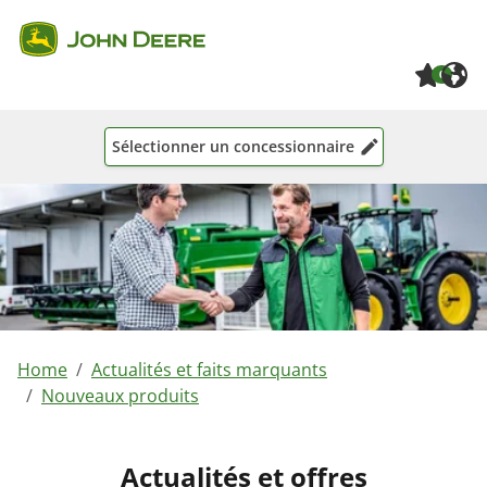
Skip to main content
Skip to page footer
0
Sélectionner un concessionnaire
You are here:
Home
Actualités et faits marquants
Nouveaux produits
Actualités et offres