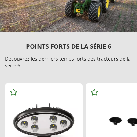
POINTS FORTS DE LA SÉRIE 6
Découvrez les derniers temps forts des tracteurs de la
série 6.
Ajo
Ajo
ute
ute
r
r
au
au
x
x