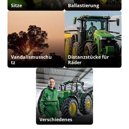
Sitze
Ballastierung
Vandalismusschu
Distanzstücke für
tz
Räder
Verschiedenes