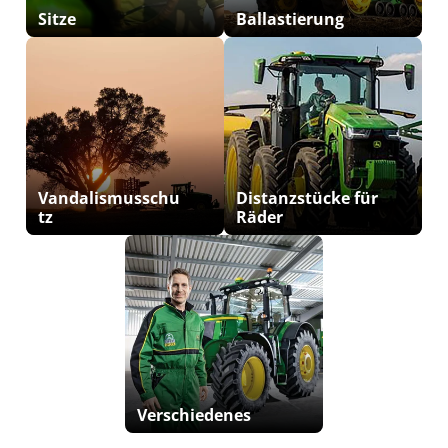
Sitze
Ballastierung
Vandalismusschu
Distanzstücke für
tz
Räder
Verschiedenes